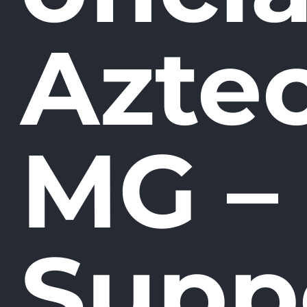
Azte
MG –
Supp