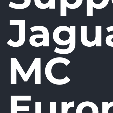
Jagu
MC
Euro