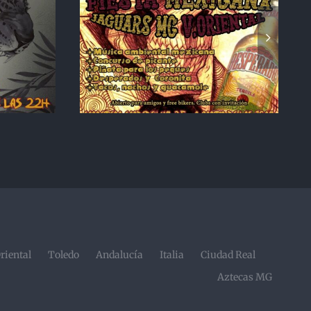
icana
XIX Aniversario
Vallés
Jaguars MC Barcelona
6 Julio
– 14 Mayo 2022
Oriental
Toledo
Andalucía
Italia
Ciudad Real
Aztecas MG