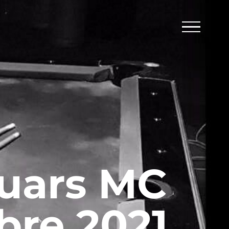
guars MC
bre 2021