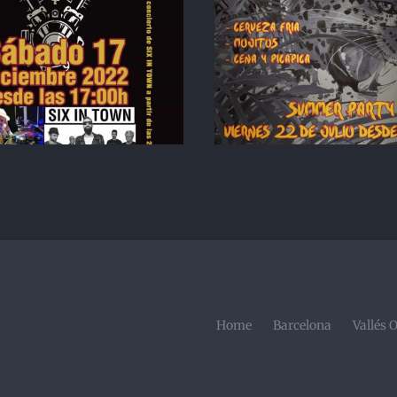
Fiesta Mex
ummer Party Jaguars
Jaguars MC 
MC Barcelona – 22
Oriental – 1
Julio 2022
2022
Home
Barcelona
Vallés 