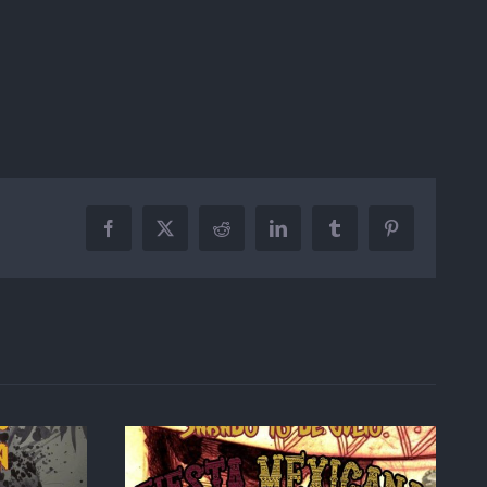
Facebook
X
Reddit
LinkedIn
Tumblr
Pinterest