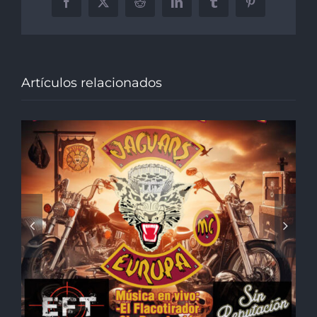
Facebook
X
Reddit
LinkedIn
Tumblr
Pinterest
Artículos relacionados
38 Aniversario Jaguars MC
Europa – 17 Diciembre 2022